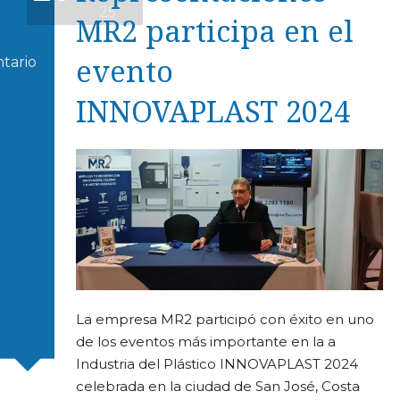
25
MR2 participa en el
evento
tario
M
INNOVAPLAST 2024
M
A
E
La empresa MR2 participó con éxito en uno
de los eventos más importante en la a
Industria del Plástico INNOVAPLAST 2024
celebrada en la ciudad de San José, Costa