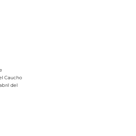
e
 el Caucho
bril del