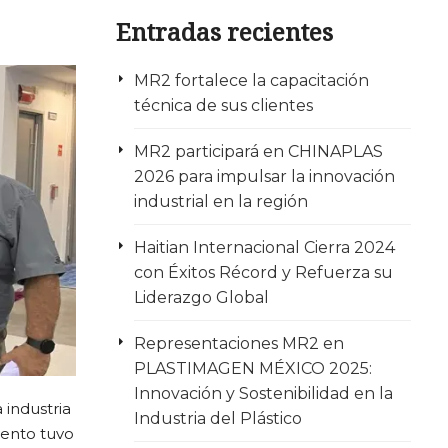
Rectificadoras
Centro de Torneado Romi
Penetración CHMER
Nantong Yan – Chevalier
Entradas recientes
Otros
Taladro fresador Nantong Yan
MR2 fortalece la capacitación
técnica de sus clientes
Herramientas
Afiladora Nantong Yan
Corte
MR2 participará en CHINAPLAS
Accesorios para máquinas
Dobladora Nantong Yan
Medición
2026 para impulsar la innovación
industrial en la región
Matricería
Guillotina Nantong Yan
Haitian Internacional Cierra 2024
con Éxitos Récord y Refuerza su
Rectificadora discos y tambores Nantong 
Liderazgo Global
Representaciones MR2 en
PLASTIMAGEN MÉXICO 2025:
Innovación y Sostenibilidad en la
industria
Industria del Plástico
vento tuvo