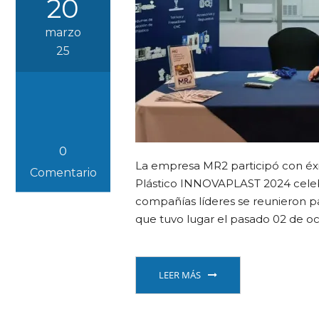
20
marzo
25
0
La empresa MR2 participó con éxit
Comentario
Plástico INNOVAPLAST 2024 celebr
compañías líderes se reunieron par
que tuvo lugar el pasado 02 de o
LEER MÁS