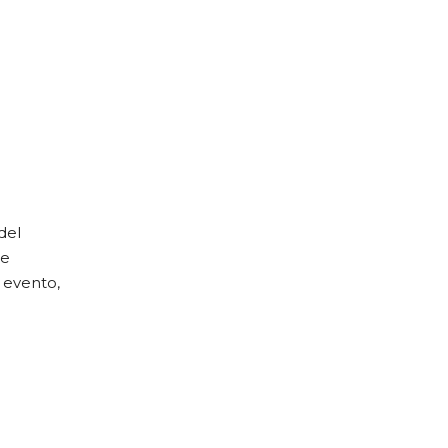
del
de
 evento,