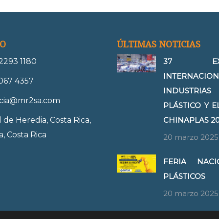
O
ÚLTIMAS NOTICIAS
 2293 1180
37 EXPO
INTERNACION
067 4357
INDUSTR
ncia@mr2sa.com
PLÁSTICO Y 
 de Heredia, Costa Rica,
CHINAPLAS 2
, Costa Rica
20 marzo 2025
FERIA NAC
PLÁSTICOS
20 marzo 2025