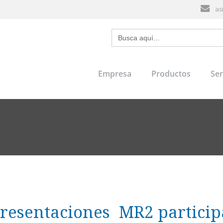
as
Search
for:
Empresa
Productos
Ser
Plástico
Inst
Metalmecánica
Man
Repu
Ent
resentaciones MR2 particip