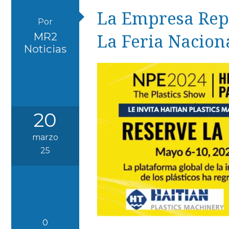
La Empresa Rep
Por
La Feria Naciona
MR2
Noticias
20
marzo
25
0