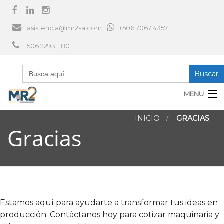
asistencia@mr2sa.com
+506 7067 4357
+506 2293 1180
Search
for:
MENU
INICIO
GRACIAS
CONTÁCTENOS
Gracias
Empresa
Productos
Servicios
Estamos aquí para ayudarte a transformar tus ideas en
producción. Contáctanos hoy para cotizar maquinaria y
M
Noticias